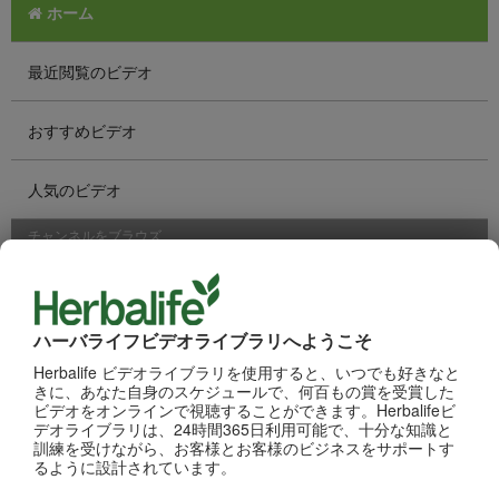
ホーム
最近閲覧のビデオ
おすすめビデオ
人気のビデオ
チャンネルをブラウズ
製品
ブランドとスポンサー
ハーバライフビデオライブラリへようこそ
Herbalife ビデオライブラリを使用すると、いつでも好きなと
きに、あなた自身のスケジュールで、何百もの賞を受賞した
栄養と科学
ビデオをオンラインで視聴することができます。Herbalifeビ
デオライブラリは、24時間365日利用可能で、十分な知識と
訓練を受けながら、お客様とお客様のビジネスをサポートす
CHAT HLF PODCAST
るように設計されています。