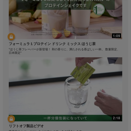
当てはまるもので、平均ではありません。また、これ
らの収益は獲得できる保証額を示すものでもありませ
ん。ビジネスを行う地域に該当する最新の平均収入に
関する情報はHerbalife.comまたはMyHerbalife.comに
掲載されている日本のスーパバイザーの平均報酬をご
参照ください。
1:09
同様に、大幅なダイエットまたは急速なダイエットに
ついての体験談は、誰もがダイエットできる体重量の
フォーミュラ１プロテイン ドリンク ミックス ほうじ茶
見本でもなければ、誰もが期待できるダイエットスピ
"ほうじ茶フレーバーが新登場！ 和の香りに、満たされる香ばしい一杯。 数量限定、
ードの見本でもありません。 個人のダイエットは、そ
日本限定"
の人自身の特有の体質、食習慣および食事内容、スタ
ート時の体重、運動管理によって異なります。 ビジネ
スを行う地域でのダイエットに関する体験談は、
MyHerbalife.comをご参照ください。
どのような方であっても、ダイエットプログラムを始
める前には医師への相談が必要です。ハーバライフ製
品は、健康補助食品としてのみ、ダイエットおよびウ
エイト・マネージメントをサポートすることができま
す。特定のハーバライフ製品は、毎日の食事を一部置
き換えるには適していますが、個人の食習慣全体に代
わるものとして使用してはならず、毎日バランスのよ
2:18
い食事を摂取してください。
リフトオフ製品ビデオ
ビデオは、ハーバライフ社が所有し運営するハーバラ