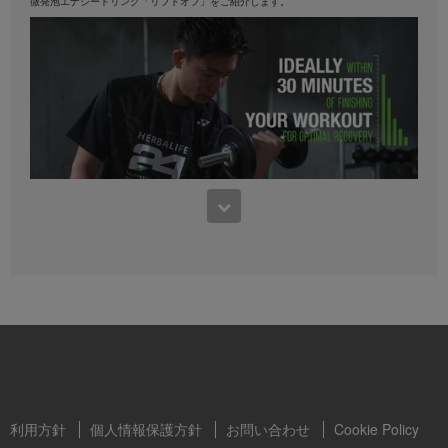
微発泡エナジードリンク「リフトオフ」をご紹介します。
イフ・ビデオライブラリーを通じてのみ利用が可能で
す。ビデオは視聴のほか、ダウンロードが可能なビデ
オの場合は、ハーバライフ・ビジネスの促進またはハ
ーバライフ製品の販売促進の目的に限り、ビデオを全
体として複製および配布することも可能です。ただ
し、ビデオをコピーし配布する過程で、販売を行うこ
とまたは金銭的利益を得ることはできません。ハーバ
ライフ社の書面による同意なく、ビデオに収録される
画像、音声、内容または証言を使用することは固く禁
止されています。 ハーバライフは、いつでもビデオの
使用を中止するよう要求することができます。
0:43
【ハーバライフ24】リビルトストレングス
桃田選手出演！ハーバライフ24 リビルト ストレングスの製品動画。
利用方針
個人情報保護方針
お問い合わせ
Cookie Policy