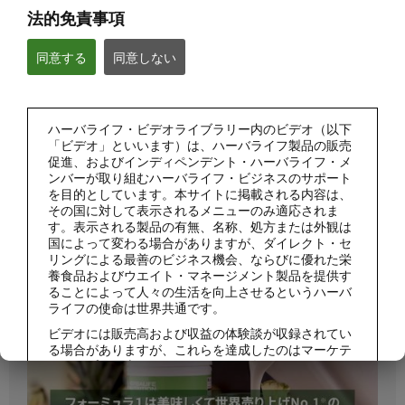
ハーバライフについて
法的免責事項
同意する
同意しない
ビジネス
フィットネス
ハーバライフ・ビデオライブラリー内のビデオ（以下
「ビデオ」といいます）は、ハーバライフ製品の販売
自己啓発
促進、およびインディペンデント・ハーバライフ・メ
ンバーが取り組むハーバライフ・ビジネスのサポート
を目的としています。本サイトに掲載される内容は、
ハーバライフのイベント
その国に対して表示されるメニューのみ適応されま
す。表示される製品の有無、名称、処方または外観は
国によって変わる場合がありますが、ダイレクト・セ
ハーバライフのプロモーション
リングによる最善のビジネス機会、ならびに優れた栄
養食品およびウエイト・マネージメント製品を提供す
ることによって人々の生活を向上させるというハーバ
製品
すべて表示
ライフの使命は世界共通です。
ビデオには販売高および収益の体験談が収録されてい
る場合がありますが、これらを達成したのはマーケテ
ィングプラン上のレベルが異なり、各国に居住するさ
まざまなインディペンデント・ハーバライフ・メンバ
ーです。これらの収益は示される個人（または例）に